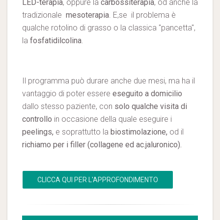
LED-terapia
, oppure la
carbossiterapia
, od anche la
tradizionale
mesoterapia
. E,se il problema è
qualche rotolino di grasso o la classica "pancetta",
la
fosfatidilcolina
.
Il programma può durare anche due mesi, ma ha il
vantaggio di poter essere
eseguito a domicilio
dallo stesso paziente, con
solo qualche visita di
controllo
in occasione della quale eseguire i
peelings,
e soprattutto la
biostimolazione,
od il
richiamo per i filler (collagene ed ac.jaluronico).
CLICCA QUI PER L'APPROFONDIMENTO