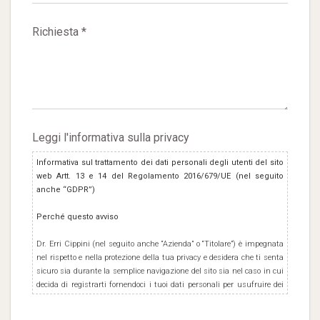
Richiesta *
Leggi l'informativa sulla privacy
Informativa sul trattamento dei dati personali degli utenti del sito
web Artt. 13 e 14 del Regolamento 2016/679/UE (nel seguito
anche “GDPR”)
Perché questo avviso
Dr. Erri Cippini (nel seguito anche “Azienda” o “Titolare”) è impegnata
nel rispetto e nella protezione della tua privacy e desidera che ti senta
sicuro sia durante la semplice navigazione del sito sia nel caso in cui
decida di registrarti fornendoci i tuoi dati personali per usufruire dei
servizi resi disponibili ai propri Utenti e/o Clienti. In questa pagina
Azienda intende fornire alcune informazioni sul trattamento dei dati