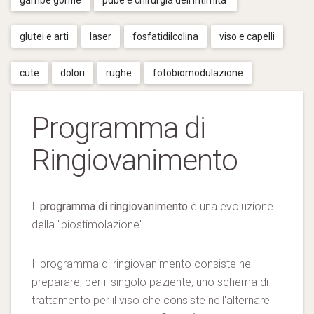
gambe gonfie
pube e chirurgia dell'intimita'
glutei e arti
laser
fosfatidilcolina
viso e capelli
cute
dolori
rughe
fotobiomodulazione
Programma di
Ringiovanimento
Il
programma di ringiovanimento
è una evoluzione
della "biostimolazione".
Il programma di ringiovanimento consiste nel
preparare, per il singolo paziente, uno schema di
trattamento per il viso che consiste nell'alternare