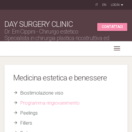
IT
EN
LOGIN
DAY SURGERY CLINIC
CONTATTACI
Dr. Erri Cippini - Chirurgo estetico
Specialista in chirurgia plastica ricostruttiva ed
estetica
Medicina estetica e benessere
Biostimolazione viso
Programma ringiovanimento
Peelings
Fillers