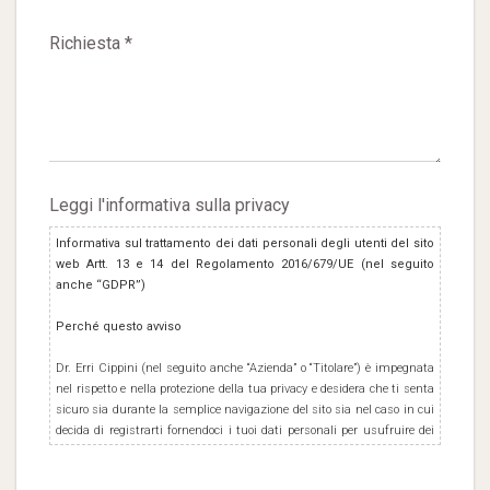
Richiesta *
Leggi l'informativa sulla privacy
Informativa sul trattamento dei dati personali degli utenti del sito
web Artt. 13 e 14 del Regolamento 2016/679/UE (nel seguito
anche “GDPR”)
Perché questo avviso
Dr. Erri Cippini (nel seguito anche “Azienda” o “Titolare”) è impegnata
nel rispetto e nella protezione della tua privacy e desidera che ti senta
sicuro sia durante la semplice navigazione del sito sia nel caso in cui
decida di registrarti fornendoci i tuoi dati personali per usufruire dei
servizi resi disponibili ai propri Utenti e/o Clienti. In questa pagina
Azienda intende fornire alcune informazioni sul trattamento dei dati