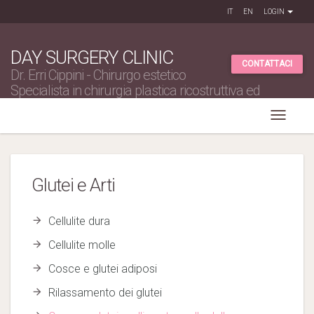
IT
EN
LOGIN
DAY SURGERY CLINIC
CONTATTACI
Dr. Erri Cippini - Chirurgo estetico
Specialista in chirurgia plastica ricostruttiva ed
estetica
Glutei e Arti
Cellulite dura
Cellulite molle
Cosce e glutei adiposi
Rilassamento dei glutei