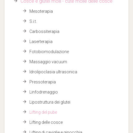
Cosce e glutei molli - cute molle delle cosce
Mesoterapia
S.i.t.
Carbossiterapia
Laserterapia
Fotobiomodulazione
Massaggio vacuum
Idrolipoclasia ultrasonica
Pressoterapia
Linfodrenaggio
Lipostruttura dei glutei
Lifting del pube
Lifting delle cosce
Lifting di caviglie e ginocchia