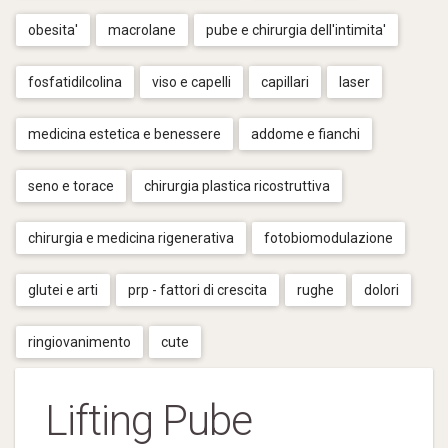
obesita'
macrolane
pube e chirurgia dell'intimita'
fosfatidilcolina
viso e capelli
capillari
laser
medicina estetica e benessere
addome e fianchi
seno e torace
chirurgia plastica ricostruttiva
chirurgia e medicina rigenerativa
fotobiomodulazione
glutei e arti
prp - fattori di crescita
rughe
dolori
ringiovanimento
cute
Lifting Pube