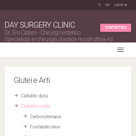
IT
EN
LOGIN
DAY SURGERY CLINIC
CONTATTACI
Dr. Erri Cippini - Chirurgo estetico
Specialista in chirurgia plastica ricostruttiva ed
estetica
Glutei e Arti
Cellulite dura
Cellulite molle
Carbossiterapia
Fosfatidilcolina