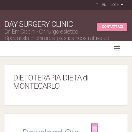
IT
EN
LOGIN
DAY SURGERY CLINIC
CONTATTACI
Dr. Erri Cippini - Chirurgo estetico
Specialista in chirurgia plastica ricostruttiva ed
estetica
DIETOTERAPIA-DIETA di
MONTECARLO