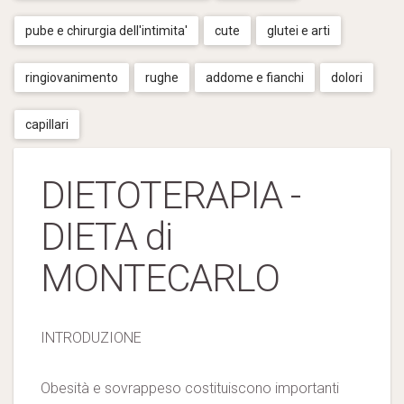
pube e chirurgia dell'intimita'
cute
glutei e arti
ringiovanimento
rughe
addome e fianchi
dolori
capillari
DIETOTERAPIA -
DIETA di
MONTECARLO
INTRODUZIONE
Obesità e sovrappeso costituiscono importanti