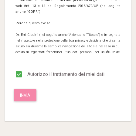
Informativa sul trattamento dei dati personali degli utenti del sito
web Artt. 13 e 14 del Regolamento 2016/679/UE (nel seguito
anche “GDPR”)
Perché questo avviso
Dr. Erri Cippini (nel seguito anche “Azienda” o “Titolare”) è impegnata
nel rispetto e nella protezione della tua privacy e desidera che ti senta
sicuro sia durante la semplice navigazione del sito sia nel caso in cui
decida di registrarti fornendoci i tuoi dati personali per usufruire dei
servizi resi disponibili ai propri Utenti e/o Clienti. In questa pagina
Azienda intende fornire alcune informazioni sul trattamento dei dati
personali relativi agli utenti che visitano o consultano il sito web
Autorizzo il trattamento dei miei dati
accessibile per via telematica a partire dall’ indirizzo
https://www.daysurgeryclinic.it (il “Sito”). L'informativa è resa solo per
il sito web di Azienda e non anche per altri siti web eventualmente
consultati dall'utente tramite link (per i quali si rinvia alle rispettive
INVIA
informative/policies in tema privacy). La riproduzione od utilizzo di
pagine, materiali ed informazioni contenuti all'interno del Sito, con
qualsiasi mezzo e su qualsiasi supporto, non è consentita senza il
preventivo consenso scritto di Azienda. È consentita la copia e/o la
stampa per uso esclusivamente personale e non commerciale (per
richieste e chiarimenti contattare Azienda ai recapiti sotto indicati).
Altri usi dei contenuti, servizi e delle informazioni presenti su questo