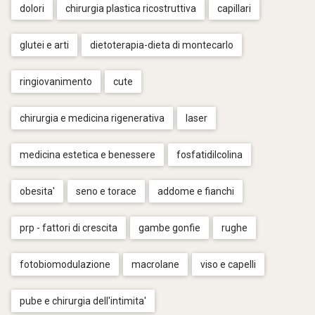
dolori
chirurgia plastica ricostruttiva
capillari
glutei e arti
dietoterapia-dieta di montecarlo
ringiovanimento
cute
chirurgia e medicina rigenerativa
laser
medicina estetica e benessere
fosfatidilcolina
obesita'
seno e torace
addome e fianchi
prp - fattori di crescita
gambe gonfie
rughe
fotobiomodulazione
macrolane
viso e capelli
pube e chirurgia dell'intimita'