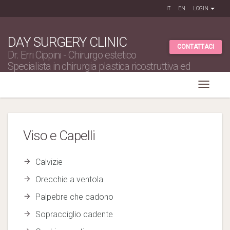
IT
EN
LOGIN
DAY SURGERY CLINIC
CONTATTACI
Dr. Erri Cippini - Chirurgo estetico
Specialista in chirurgia plastica ricostruttiva ed
estetica
Viso e Capelli
Calvizie
Orecchie a ventola
Palpebre che cadono
Sopracciglio cadente