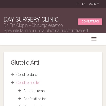
IT
EN
LOGIN
DAY SURGERY CLINIC
CONTATTACI
Dr. Erri Cippini - Chirurgo estetico
Specialista in chirurgia plastica ricostruttiva ed
estetica
Glutei e Arti
Cellulite dura
Cellulite molle
Carbossiterapia
Fosfatidilcolina